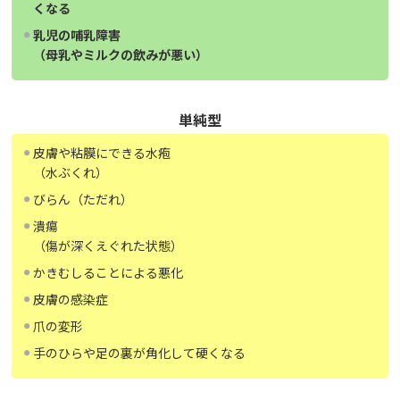
くなる
乳児の哺乳障害
（母乳やミルクの飲みが悪い）
単純型
皮膚や粘膜にできる水疱
（水ぶくれ）
びらん（ただれ）
潰瘍
（傷が深くえぐれた状態）
かきむしることによる悪化
皮膚の感染症
爪の変形
手のひらや足の裏が角化して硬くなる