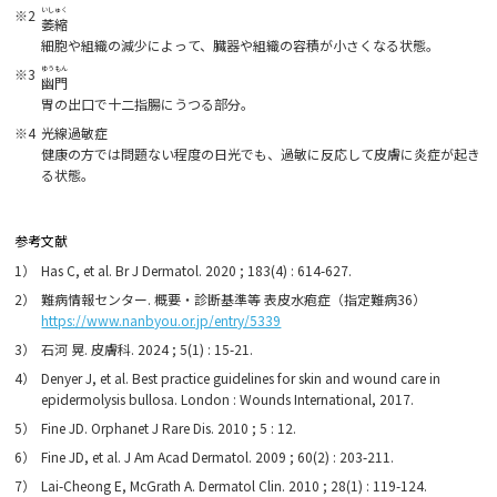
いしゅく
※2
萎縮
細胞や組織の減少によって、臓器や組織の容積が小さくなる状態。
ゆうもん
※3
幽門
胃の出口で十二指腸にうつる部分。
※4
光線過敏症
健康の方では問題ない程度の日光でも、過敏に反応して皮膚に炎症が起き
る状態。
参考文献
1）
Has C, et al. Br J Dermatol. 2020 ; 183(4) : 614-627.
2）
難病情報センター. 概要・診断基準等 表皮水疱症（指定難病36）
https://www.nanbyou.or.jp/entry/5339
3）
石河 晃. 皮膚科. 2024 ; 5(1) : 15-21.
4）
Denyer J, et al. Best practice guidelines for skin and wound care in
epidermolysis bullosa. London : Wounds International, 2017.
5）
Fine JD. Orphanet J Rare Dis. 2010 ; 5 : 12.
6）
Fine JD, et al. J Am Acad Dermatol. 2009 ; 60(2) : 203-211.
7）
Lai-Cheong E, McGrath A. Dermatol Clin. 2010 ; 28(1) : 119-124.