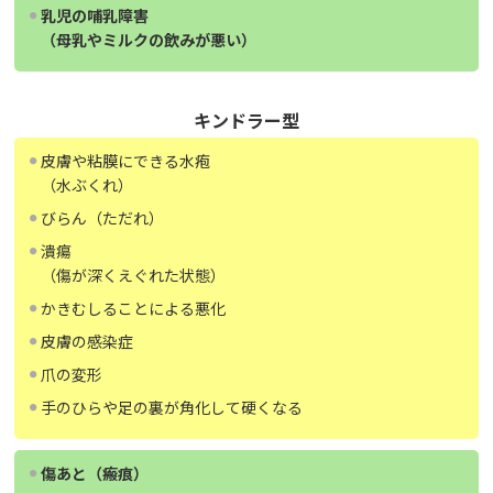
乳児の哺乳障害
（母乳やミルクの飲みが悪い）
キンドラー型
皮膚や粘膜にできる水疱
（水ぶくれ）
びらん（ただれ）
潰瘍
（傷が深くえぐれた状態）
かきむしることによる悪化
皮膚の感染症
爪の変形
手のひらや足の裏が角化して硬くなる
傷あと（瘢痕）