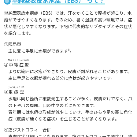
単純型表皮水疱症（EBS）
って？
単純型表皮水疱症（EBS）では、汗をかくことで摩擦が起こり、水
疱ができやすくなります。そのため、暑く湿度の高い環境では、症
状が悪化しやすくなります。下記に代表的なサブタイプとその症状
を紹介します。
①限局型
主に夏に手足に水疱ができます
5
。
ちゅうとうしょうがた
②
中等症型
より広範囲に水疱ができたり、皮膚が剥がれることがあります。
主に手足と衣服が擦れる部分に症状が起きやすいです。
じゅうしょうがた
③
重症型
水疱は同じ箇所に複数発生することが多く、皮膚だけでなく、爪
の下や爪の周囲、口の中やのどにもできます。
青年期には水疱の形成が減少していき、手のひらや足の裏に角化
症（皮膚が硬くなる症状）を生じることが多くなります。
④筋ジストロフィー合併
皮膚症状は軽いこともあります。筋ジストロフィーの発症は、幼