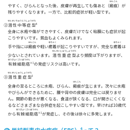
はんこん
やすく、びらんとなった後、皮膚が再生しても傷あと（
瘢痕
）が
残りやすくなります。一方で、比較的症状が軽い型です。
せんせいちゅうとうしょうがた
②
潜性中等症型
4
全身に水疱や傷ができやすく、皮膚だけでなく粘膜にも症状が起
こりやすいです。貧血もよくみられます。
はんこん
ゆちゃく
ゆちゃく
手や指には
瘢痕
や軽い
癒着
が起こりやすいですが、完全な
癒着
は
せんせいじゅうしょうがた
少ないとされています。
潜性重症型
より頻度は下がりますが、
ゆうきょくさいぼうがん
有棘細胞癌
※1
の発症リスクは高いです。
せんせいじゅうしょうがた
③
潜性重症型
3
はんこん
全身の至るところに水疱、びらん、
瘢痕
が生じます。次々に水疱
やびらんができるために、腰や背中の皮膚は完全には戻りませ
ん。関節の動きが悪くなる、食道が狭くなる、口が開きにくくな
るなどさまざまな合併症を起こしやすい型です。早ければ10歳代
ゆうきょくさいぼうがん
から
有棘細胞癌
※1
が発症し、その後は徐々に多発します。
4