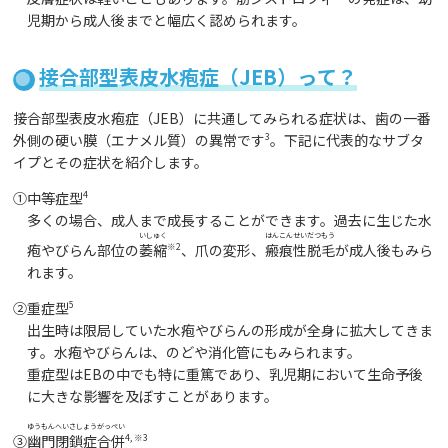
児期から成人後までと幅広く認められます。
接合部型表皮水疱症（JEB）って？
接合部型表皮水疱症（JEB）に共通してみられる症状は、歯の一番
外側の硬い膜（エナメル質）の異常です
3
。下記に代表的なサブタ
イプとその症状を紹介します。
①中等症型
4
多くの場合、成人まで成長することができます。過去に生じた水
いしゅく
はんこんせいだつもう
疱やびらん部位の
萎縮
※2
、爪の変形、
瘢痕性脱毛
が成人後もみら
れます。
②重症型
5
出生時は限局していた水疱やびらんの形成が全身に拡大してきま
す。水疱やびらんは、のどや消化管にもみられます。
重症型はEBの中でも特に重篤であり、乳児期において生命予後
に大きな影響を及ぼすことがあります。
ゆうもんへいさしょうがっぺい
③
幽門閉鎖症合併
4, ※3