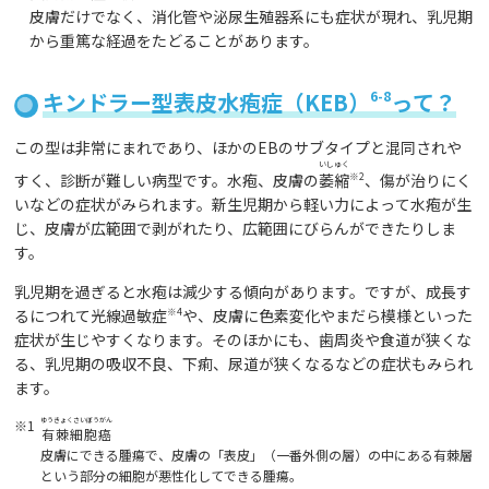
皮膚だけでなく、消化管や泌尿生殖器系にも症状が現れ、乳児期
から重篤な経過をたどることがあります。
キンドラー型表皮水疱症（KEB）
6-8
って？
この型は非常にまれであり、ほかのEBのサブタイプと混同されや
いしゅく
すく、診断が難しい病型です。水疱、皮膚の
萎縮
※2
、傷が治りにく
いなどの症状がみられます。新生児期から軽い力によって水疱が生
じ、皮膚が広範囲で剥がれたり、広範囲にびらんができたりしま
す。
乳児期を過ぎると水疱は減少する傾向があります。ですが、成長す
るにつれて光線過敏症
※4
や、皮膚に色素変化やまだら模様といった
症状が生じやすくなります。そのほかにも、歯周炎や食道が狭くな
る、乳児期の吸収不良、下痢、尿道が狭くなるなどの症状もみられ
ます。
ゆうきょくさいぼうがん
※1
有棘細胞癌
皮膚にできる腫瘍で、皮膚の「表皮」（一番外側の層）の中にある有棘層
という部分の細胞が悪性化してできる腫瘍。