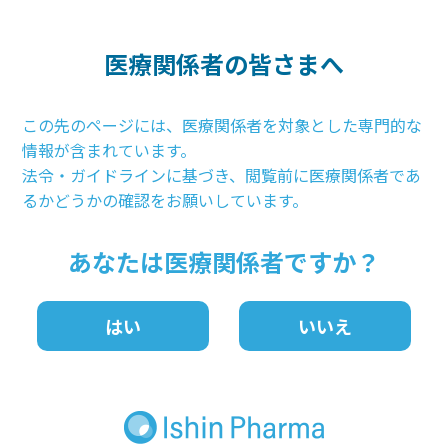
医療関係者向け製品情報
医療関係者の皆さまへ
この先のページには、医療関係者を対象とした専門的な
＊
表皮水疱症治療
新
の
たな選択肢
情報が含まれています。
＊栄養障害型、接合部型及び単純型（重症汎発型に限る）表皮水疱症
法令・ガイドラインに基づき、閲覧前に医療関係者であ
難治性又は再発性のびらん・潰瘍を有する栄養障害型、接合部型及び単純型
るかどうかの確認をお願いしています。
（重症汎発型に限る）表皮水疱症の患者を適応対象とする。本品は、難治性
又は再発性のびらん・潰瘍部に適用し、再上皮化を促すことを目的とする。
あなたは医療関係者ですか？
はい
いいえ
医療関係者の皆さまへ
アロステム
®
シート製品情報