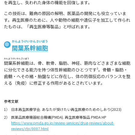
を再生し、失われた身体の機能を回復します。
この技術は、難病の原因の解明、医薬品の開発にも役立っていま
す。再生医療のために、人や動物の細胞や遺伝子を加工して作られ
たものは、「再生医療等製品」と呼ばれます。
かんようけいかんさいぼう
間葉系幹細胞
かんようけいかんさいぼう
間葉系幹細胞
は、骨、軟骨、脂肪、神経、筋肉などさまざまな細胞
に分化できる能力を持つ体性幹細胞のひとつです
3
。骨髄・脂肪・
歯髄・へその緒・胎盤などに存在し、体の防御反応のバランスを整
える（免疫）に修正する作用があるとされています。
参考文献
1）
日本再生医療学会. あなたが受けたい再生医療のためのしおり(2023)
2）
医薬品医療機器総合機構(PMDA). 再生医療等製品 PMDA HP
https://www.pmda.go.jp/review-services/drug-reviews/about-
reviews/ctp/0007.html